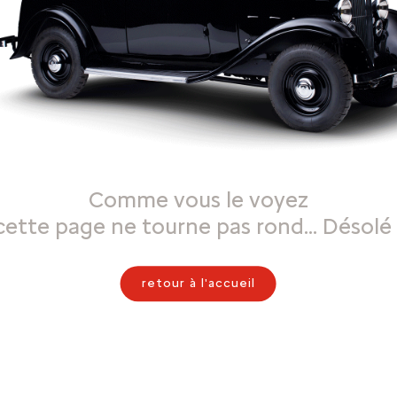
Comme vous le voyez
cette page ne tourne pas rond… Désolé 
retour à l'accueil