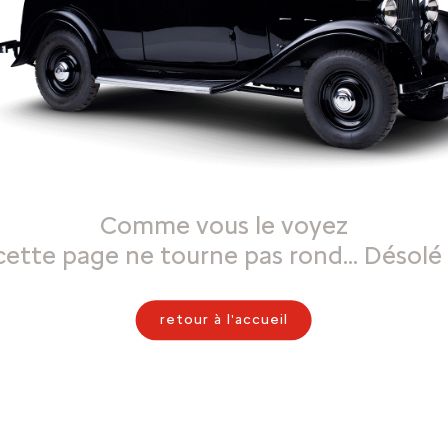
Comme vous le voyez
cette page ne tourne pas rond… Désolé 
retour à l'accueil