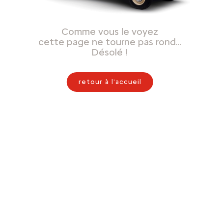
Comme vous le voyez
cette page ne tourne pas rond…
Désolé !
retour à l'accueil