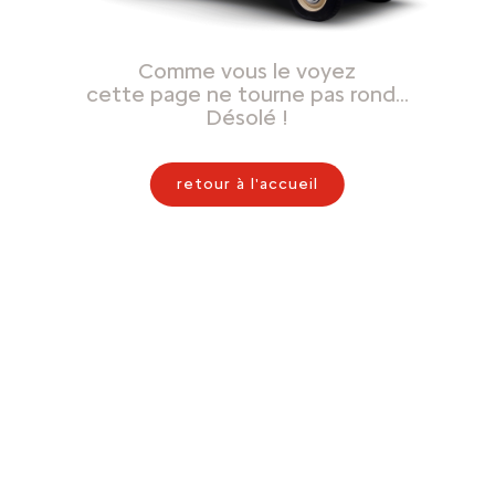
Comme vous le voyez
cette page ne tourne pas rond…
Désolé !
retour à l'accueil