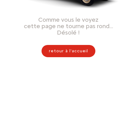
Comme vous le voyez
cette page ne tourne pas rond…
Désolé !
retour à l'accueil