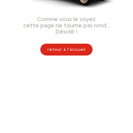
Comme vous le voyez
cette page ne tourne pas rond…
Désolé !
retour à l'accueil