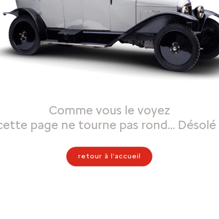
Comme vous le voyez
cette page ne tourne pas rond… Désolé 
retour à l'accueil