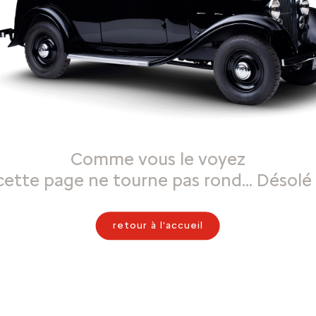
Comme vous le voyez
cette page ne tourne pas rond… Désolé 
retour à l'accueil