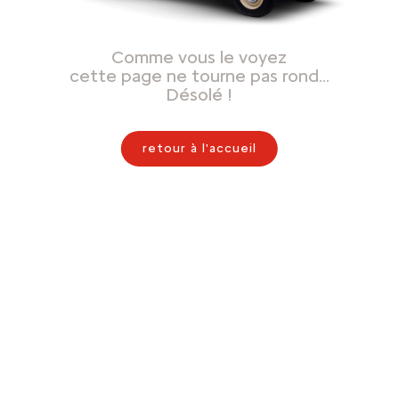
Comme vous le voyez
cette page ne tourne pas rond…
Désolé !
retour à l'accueil