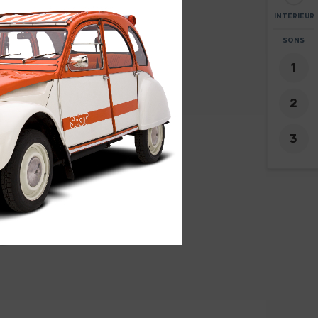
INTÉRIEUR
ZOOM
SONS
+
-
17