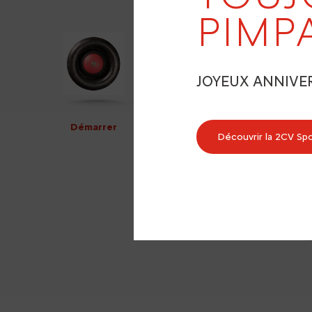
PIMP
JOYEUX ANNIVE
Démarrer
Découvrir la 2CV Sp