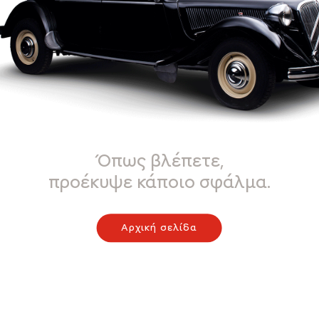
Όπως βλέπετε,
προέκυψε κάποιο σφάλμα.
Αρχική σελίδα