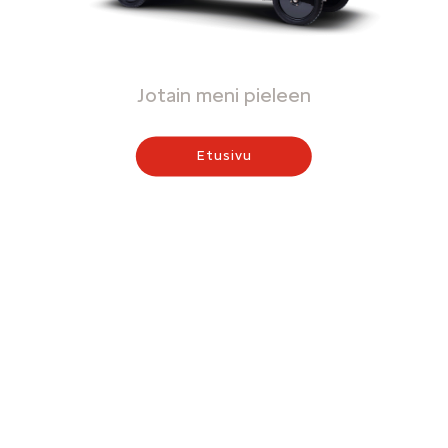
Jotain meni pieleen
Etusivu