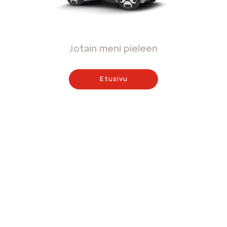
Jotain meni pieleen
Etusivu