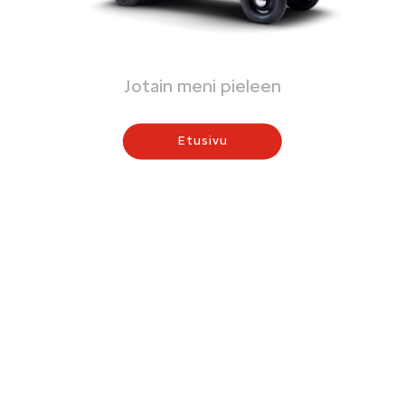
Jotain meni pieleen
Etusivu