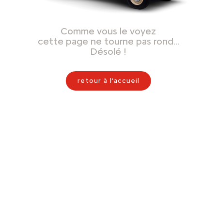
Comme vous le voyez
cette page ne tourne pas rond…
Désolé !
retour à l'accueil