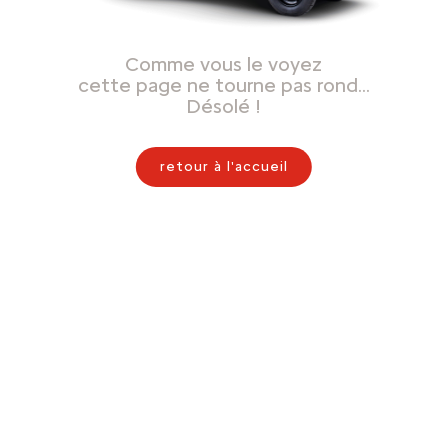
Comme vous le voyez
cette page ne tourne pas rond…
Désolé !
retour à l'accueil