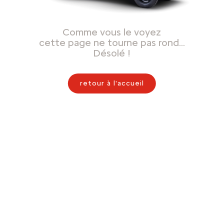
Comme vous le voyez
cette page ne tourne pas rond…
Désolé !
retour à l'accueil