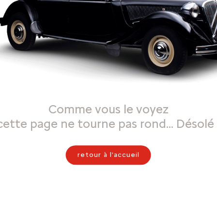
Comme vous le voyez
cette page ne tourne pas rond… Désolé 
retour à l'accueil