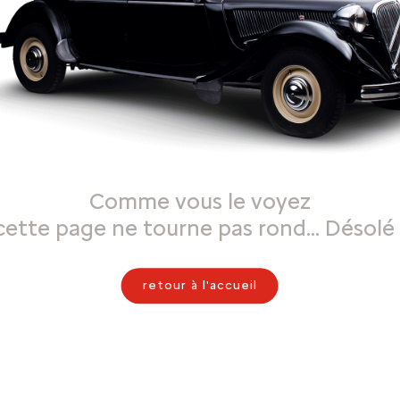
Comme vous le voyez
cette page ne tourne pas rond… Désolé 
retour à l'accueil