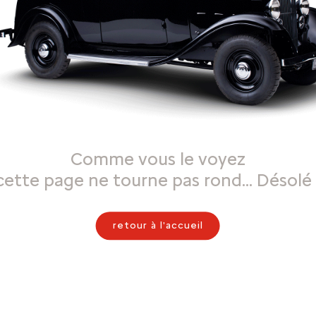
Comme vous le voyez
cette page ne tourne pas rond… Désolé 
retour à l'accueil