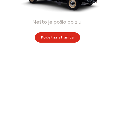
Nešto je pošlo po zlu.
Početna stranica