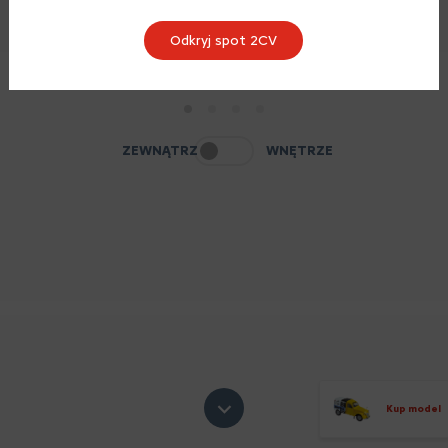
Odkryj spot 2CV
1
2
3
4
ZEWNĄTRZ
WNĘTRZE
Kup model