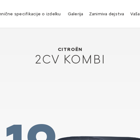
nične specifikacije o izdelku
Galerija
Zanimiva dejstva
Vaša
Citroën 2CV kombi
1951
CITROËN
2CV KOMBI