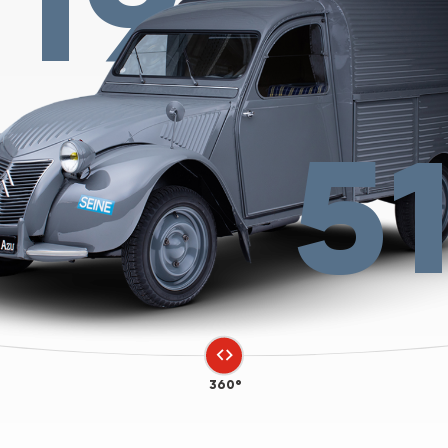
19
5
360°