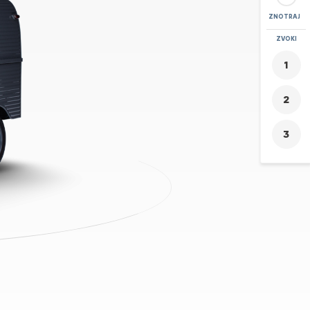
ZNOTRAJ
POVEČAVA
ZVOKI
+
-
1