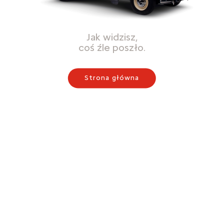
Jak widzisz,
coś źle poszło.
Strona główna