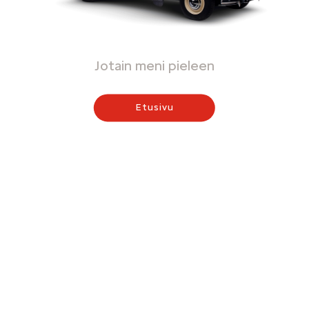
Jotain meni pieleen
Etusivu